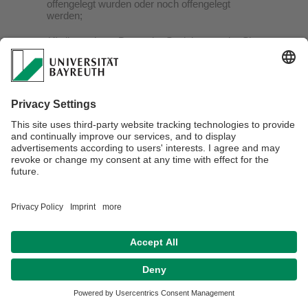
offengelegt wurden oder noch offengelegt
werden;
(4) die geplante Dauer der Speicherung der Sie
betreffenden personenbezogenen Daten oder,
falls konkrete Angaben hierzu nicht möglich
sind, Kriterien für die Festlegung der
Speicherdauer;
(5) das Bestehen eines Rechts auf Berichtigung
oder Löschung der Sie betreffenden
personenbezogenen Daten, eines Rechts auf
Einschränkung der Verarbeitung durch den
Verantwortlichen oder eines
Widerspruchsrechts gegen diese Verarbeitung;
(6) das Bestehen eines Beschwerderechts bei
einer Aufsichtsbehörde;
(7) alle verfügbaren Informationen über die
Herkunft der Daten, wenn die
personenbezogenen Daten nicht bei der
betroffenen Person erhoben werden;
(8) das Bestehen einer automatisierten
Entscheidungsfindung einschließlich Profiling