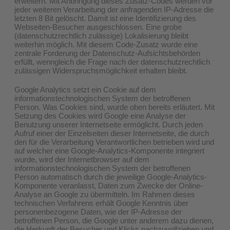
erweitern. Mit Anbringung dieses Zusatz-Codes werden vor
jeder weiteren Verarbeitung der anfragenden IP-Adresse die
letzten 8 Bit gelöscht. Damit ist eine Identifizierung des
Webseiten-Besucher ausgeschlossen. Eine grobe
(datenschutzrechtlich zulässige) Lokalisierung bleibt
weiterhin möglich. Mit diesem Code-Zusatz wurde eine
zentrale Forderung der Datenschutz-Aufsichtsbehörden
erfüllt, wenngleich die Frage nach der datenschutzrechtlich
zulässigen Widerspruchsmöglichkeit erhalten bleibt.
Google Analytics setzt ein Cookie auf dem
informationstechnologischen System der betroffenen
Person. Was Cookies sind, wurde oben bereits erläutert. Mit
Setzung des Cookies wird Google eine Analyse der
Benutzung unserer Internetseite ermöglicht. Durch jeden
Aufruf einer der Einzelseiten dieser Internetseite, die durch
den für die Verarbeitung Verantwortlichen betrieben wird und
auf welcher eine Google-Analytics-Komponente integriert
wurde, wird der Internetbrowser auf dem
informationstechnologischen System der betroffenen
Person automatisch durch die jeweilige Google-Analytics-
Komponente veranlasst, Daten zum Zwecke der Online-
Analyse an Google zu übermitteln. Im Rahmen dieses
technischen Verfahrens erhält Google Kenntnis über
personenbezogene Daten, wie der IP-Adresse der
betroffenen Person, die Google unter anderem dazu dienen,
die Herkunft der Besucher und Klicks nachzuvollziehen und