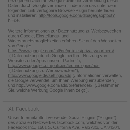
bezogenen Daten an Google sowie die Verarbeitung dieser
Daten durch Google verhindern, indem sie das unter dem
folgenden Link verfügbare Browser-Plugin herunterladen
und installieren:
http://tools.google.com/dlpage/gaoptout?
hl=de
.
Weitere Informationen zur Datennutzung zu Werbezwecken
durch Google, Einstellungs- und
Widerspruchsmöglichkeiten erfahren Sie auf den Webseiten
von Google:
https://www.google.com/intl/de/policies/privacy/partners/
(„Datennutzung durch Google bei Ihrer Nutzung von
Websites oder Apps unserer Partner“),
http://www.google.com/policies/technologies/ads
(„Datennutzung zu Werbezwecken“),
http://www.google.de/settings/ads
(„Informationen verwalten,
die Google verwendet, um Ihnen Werbung einzublenden“)
und
http://www.google.com/ads/preferences/
(„Bestimmen
Sie, welche Werbung Google Ihnen zeigt“).
XI. Facebook
Unser Internetauftritt verwendet Social Plugins ("Plugins")
des sozialen Netzwerkes facebook.com, welches von der
Facebook Inc., 1601 S. California Ave, Palo Alto, CA 94304,